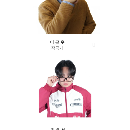
이 근 우
작곡가
최 우 성