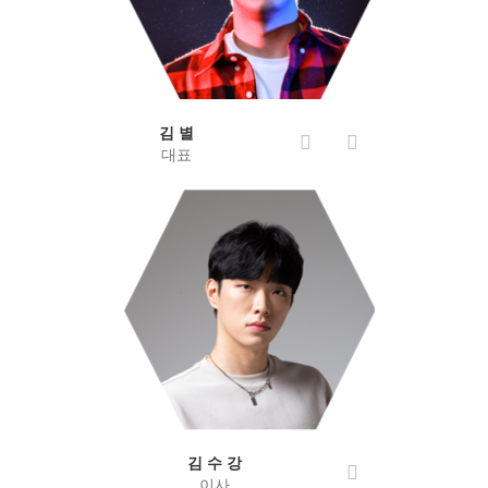
김 별
대표
김 수 강
이사