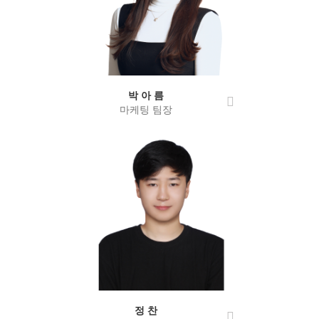
박 아 름
마케팅 팀장
정 찬