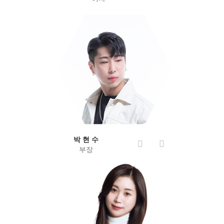
박 현 수
부장