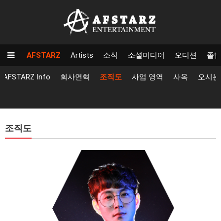
AFSTARZ
Artists
소식
소셜미디어
오디션
졸
AFSTARZ Info
회사연혁
조직도
사업 영역
사옥
오시는
조직도