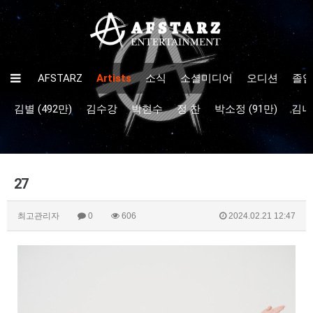
AFSTARZ
Artists
소식
소셜미디어
오디션
졸업
김별 (492만)
김수강
박현수
정 찬
박소정 (91만)
김나율
27
최고관리자
0
606
2024.02.21 12:47