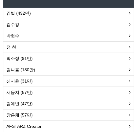
김별 (492만)
김수강
박현수
정 찬
박소정 (91만)
김나율 (130만)
신서윤 (31만)
서윤지 (57만)
김예빈 (47만)
장은채 (57만)
AFSTARZ Creator