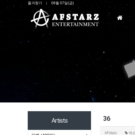
즐겨찾기
08월 07일(금)
홈
으
로
36
Artists
AFstarz
박