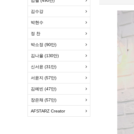
김별 (490만)
김수강
박현수
정 찬
박소정 (90만)
김나율 (130만)
신서윤 (31만)
서윤지 (57만)
김예빈 (47만)
장은채 (57만)
AFSTARZ Creator