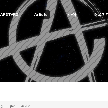
AFSTARZ
Artists
소식
소셜미
소정
0
460