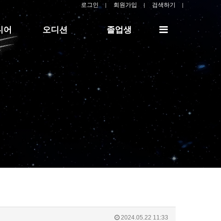
로그인
회원가입
검색하기
전
디어
오디션
졸업생
체
메
뉴
2024.05.22 11:33