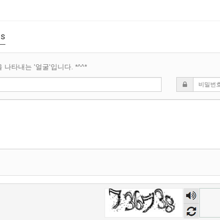
s
나타내는 '얼굴'입니다. *^^*
숫자
음성
듣기