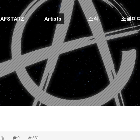
AFSTARZ
Artists
소식
소셜미
소정
0
531