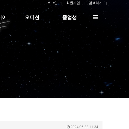
로그인
회원가입
검색하기
전
디어
오디션
졸업생
체
메
뉴
2024.05.22 11:34