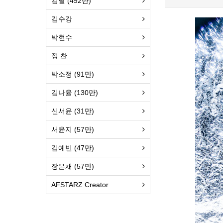
김별 (492만)
김수강
박현수
정 찬
박소정 (91만)
김나율 (130만)
신서윤 (31만)
서윤지 (57만)
김예빈 (47만)
장은채 (57만)
AFSTARZ Creator