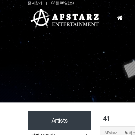
즐겨찾기
08월 08일(토)
홈
으
로
41
Artists
AFstarz
박