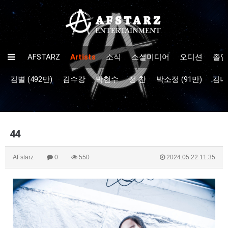
AFSTARZ
Artists
소식
소셜미디어
오디션
졸업
김별 (492만)
김수강
박현수
정 찬
박소정 (91만)
김나율
44
AFstarz
0
550
2024.05.22 11:35