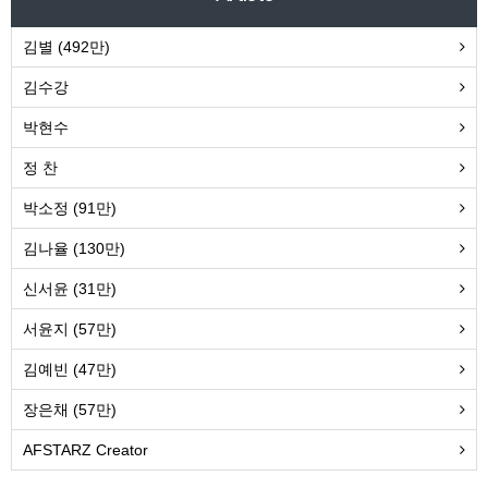
김별 (492만)
김수강
박현수
정 찬
박소정 (91만)
김나율 (130만)
신서윤 (31만)
서윤지 (57만)
김예빈 (47만)
장은채 (57만)
AFSTARZ Creator