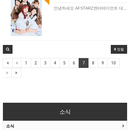
안녕하세요 AFSTARZ엔터테이먼트 대표 김별입니다^^4월 14일 에버랜드 AF드림걸즈 쇼케이스 EP.84 랜덤댄스 버스킹성공적으로 마무리 완료했습니다^^작년 에버랜드 버스킹 때 …
정렬
1
2
3
4
5
6
7
8
9
10
소식
소식