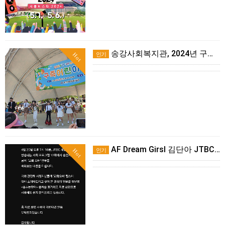
송강사회복지관, 2024년 구즉어린이축제 성료
인기
Hot
AF Dream Girsl 김단아 JTBC 깜짝등장!
인기
Hot