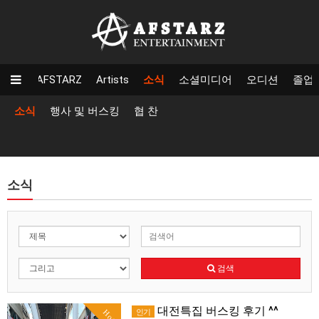
AFSTARZ
Artists
소식
소셜미디어
오디션
졸업
소식
행사 및 버스킹
협 찬
소식
검색
대전특집 버스킹 후기 ^^
인기
Hot