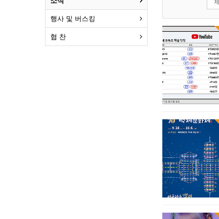
소식
행사 및 버스킹
협 찬