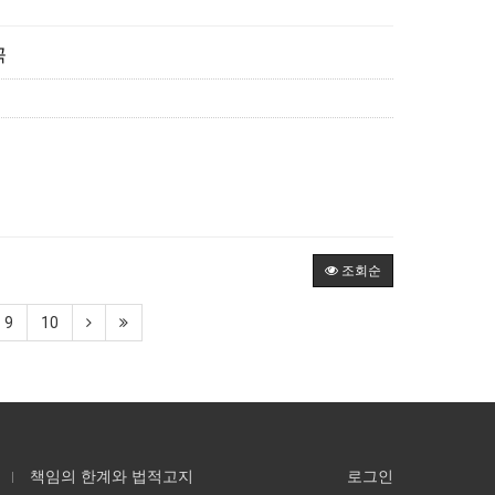
곡
조회순
9
10
책임의 한계와 법적고지
로그인