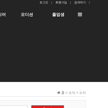
로그인
회원가입
검색하기
전
디어
오디션
졸업생
체
메
뉴
홈 > 소식 > 소식