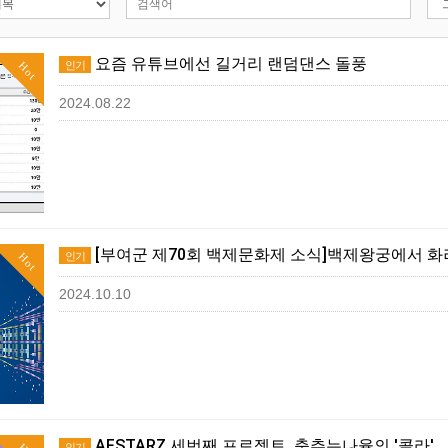
요즘 유튜브에선 길거리 랜덤댄스 돌풍
인기
Hot
2024.08.22
[부여군 제70회 백제문화제 소식]백제왕궁에서 화
인기
Hot
2024.10.10
AFSTARZ 세번째 프로젝트, 춤추는나율의 '콜라'
인기