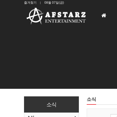
즐겨찾기
08월 07일(금)
홈
으
로
소식
소식