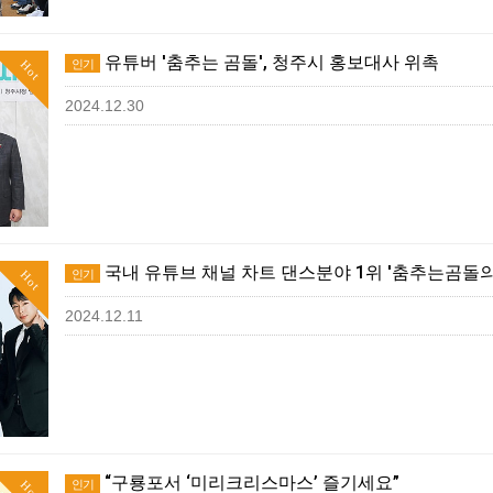
유튜버 '춤추는 곰돌', 청주시 홍보대사 위촉
인기
Hot
2024.12.30
국내 유튜브 채널 차트 댄스분야 1위 '춤추는곰돌의
인기
Hot
2024.12.11
“구룡포서 ‘미리크리스마스’ 즐기세요”
인기
Hot