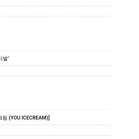
티벌’
(YOU ICECREAM)]