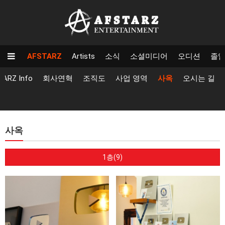
AFSTARZ
Artists
소식
소셜미디어
오디션
졸
TARZ Info
회사연혁
조직도
사업 영역
사옥
오시는 길
사옥
1층(9)