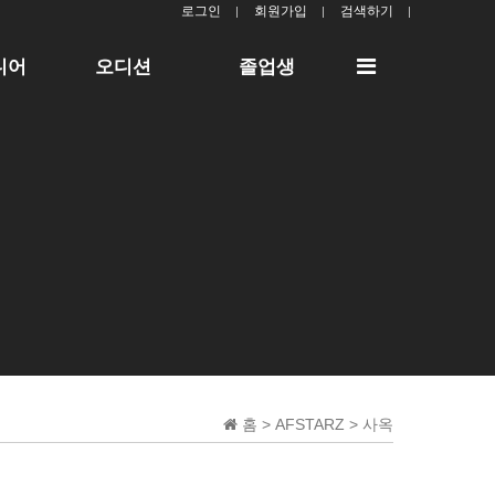
로그인
회원가입
검색하기
전
디어
오디션
졸업생
체
메
뉴
홈 > AFSTARZ > 사옥