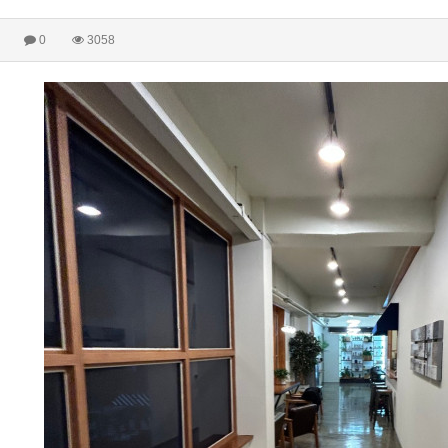
층
0
3058