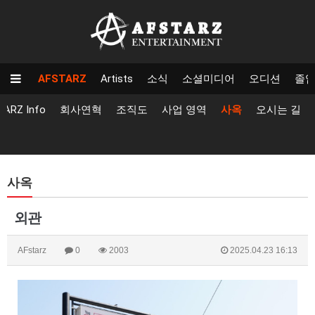
AFSTARZ
Artists
소식
소셜미디어
오디션
졸
TARZ Info
회사연혁
조직도
사업 영역
사옥
오시는 길
사옥
외관
AFstarz
0
2003
2025.04.23 16:13