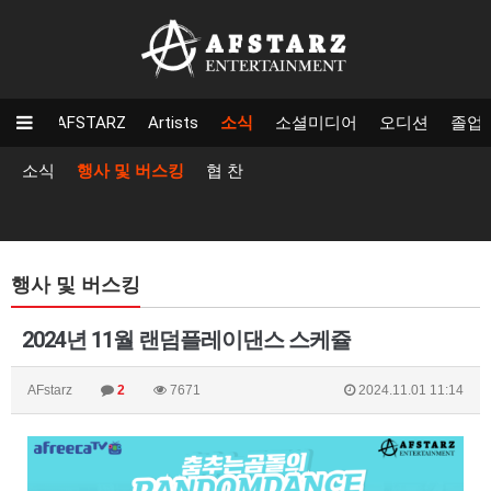
AFSTARZ
Artists
소식
소셜미디어
오디션
졸업
소식
행사 및 버스킹
협 찬
행사 및 버스킹
2024년 11월 랜덤플레이댄스 스케쥴
AFstarz
2
7671
2024.11.01 11:14