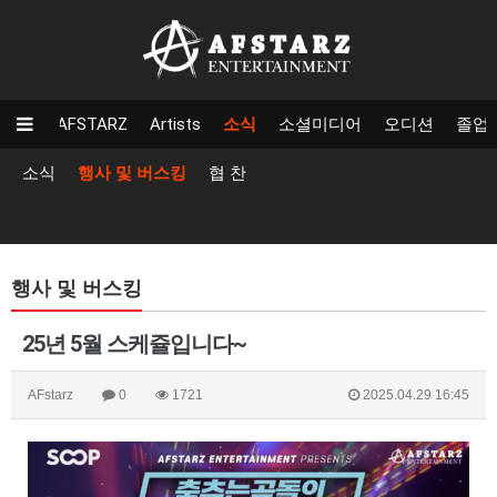
AFSTARZ
Artists
소식
소셜미디어
오디션
졸업
소식
행사 및 버스킹
협 찬
행사 및 버스킹
25년 5월 스케쥴입니다~
AFstarz
0
1721
2025.04.29 16:45