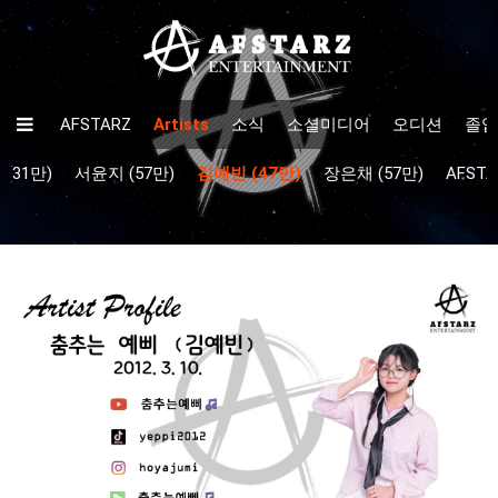
AFSTARZ
Artists
소식
소셜미디어
오디션
졸업
(31만)
서윤지 (57만)
김예빈 (47만)
장은채 (57만)
AFSTA