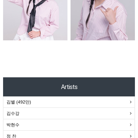
줘
줘
Artists
김별 (492만)
김수강
박현수
정 찬