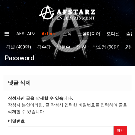
AFSTARZ
Artists
소식
소셜미디어
오디션
졸업
김별 (490만)
김수강
박현수
정 찬
박소정 (90만)
김나율
Password
댓글 삭제
작성자만 글을 삭제할 수 있습니다.
작성자 본인이라면, 글 작성시 입력한 비밀번호를 입력하여 글을
삭제할 수 있습니다.
비밀번호
확인