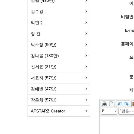
김별 (490만)
이
김수강
비밀번
박현수
E-ma
정 찬
홈페이
박소정 (90만)
김나율 (130만)
포
신서윤 (31만)
분
서윤지 (57만)
김예빈 (47만)
제
장은채 (57만)
AFSTARZ Creator
P
"맑은 고딕", "Malgun Gothic", gulim