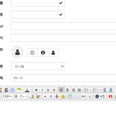
름
호
il
지
토
류
목
12px
줄 간격