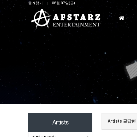
즐겨찾기
08월 07일(금)
홈
으
로
Artists
Artists 글답변