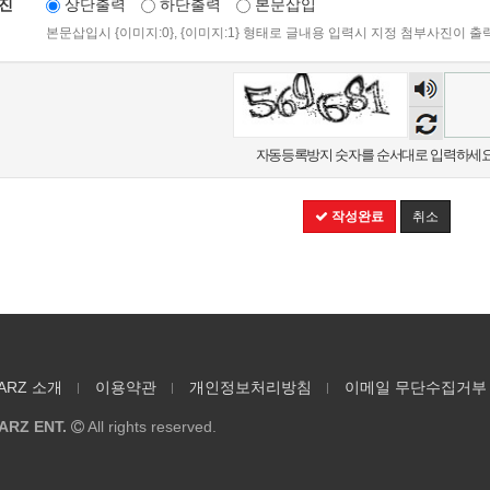
진
상단출력
하단출력
본문삽입
본문삽입시 {이미지:0}, {이미지:1} 형태로 글내용 입력시 지정 첨부사진이 출
숫자
음성
듣기
자동등록방지 숫자를 순서대로 입력하세요
작성완료
취소
ARZ 소개
이용약관
개인정보처리방침
이메일 무단수집거부
ARZ ENT.
All rights reserved.