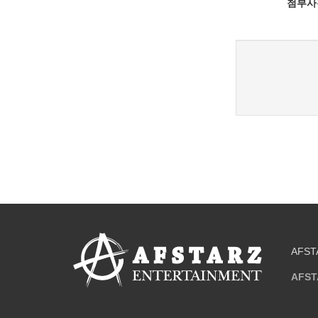
첨부사
새로고침
AFST
AFST