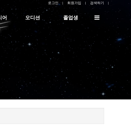
로그인
회원가입
검색하기
전
디어
오디션
졸업생
체
메
뉴