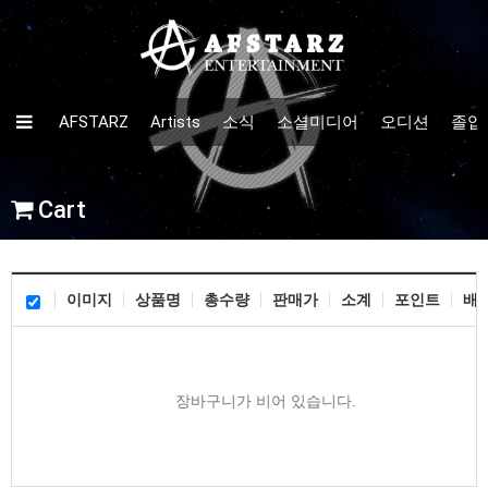
AFSTARZ
Artists
소식
소셜미디어
오디션
졸업
Cart
이미지
상품명
총수량
판매가
소계
포인트
배
장바구니가 비어 있습니다.